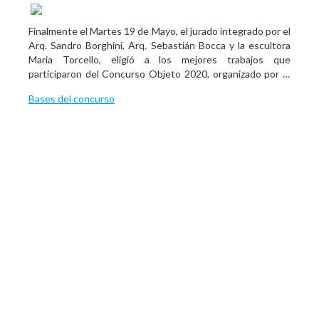
Finalmente el Martes 19 de Mayo, el jurado integrado por el
Arq. Sandro Borghini, Arq. Sebastián Bocca y la escultora
Maria Torcello, eligió a los mejores trabajos que
participaron del Concurso Objeto 2020, organizado por el
Colegio de Arquitectos de la Prov. de Buenos Aires -
Bases del concurso
Distrito 5.