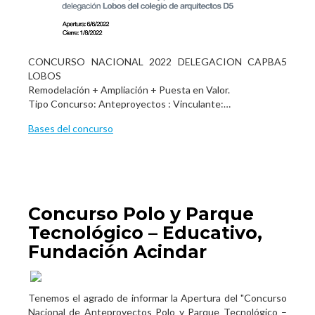
CONCURSO NACIONAL 2022 DELEGACION CAPBA5
LOBOS
Remodelación + Ampliación + Puesta en Valor.
Tipo Concurso: Anteproyectos : Vinculante:
Proyecto Ejecutivo + Dirección Obra
Bases del concurso
Proyecto Ejecutivo (PE) + Dirección Obra por contratos
separados (DOcs)
Concurso Polo y Parque
Tecnológico – Educativo,
Fundación Acindar
Tenemos el agrado de informar la Apertura del "Concurso
Nacional de Anteproyectos Polo y Parque Tecnológico –