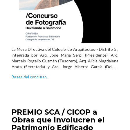
Vidal, de
emblemática capacidad profesional para la concreción y
desarrollo de
obras relevantes.
La Mesa Directiva del Colegio de Arquitectos - Distrito 5 ,
integrada por Arq. José María Serpi (Presidente), Arq.
Marcelo Rogelio Guzmán (Tesorero), Arq. Alicia Magdalena
Arata (Secretaria) y Arq. Jorge Alberto García (Del. al
Consejo Superior), y el Espacio de Fotografía, Coordinado
Bases del concurso
por el Arq. Mario Penovi, conjuntamente con la Fundación
Francisco Salamone, cuyo titular es el historiador Eduardo
Lazzari, presentaron este nuevo Concurso de Fotografía
"Revelando a Salamone".
PREMIO SCA / CICOP a
Obras que Involucren el
Patrimonio Edificado