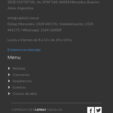
SEDE DISTRITAL: Av. 30 Nº 564, (6600) Mercedes, Buenos
Aires, Argentina
info@capba5.com.ar
Deleg. Mercedes: 2324 441176 / Administración: 2324
441175 / Whatsapp: 2324 560009
Lunes a Viernes de 8 a 13 y de 14 a 16 hs.
Envienos un mensaje
Menu
Noticias
Concursos
Arquitectos
Eventos
Costos de obra
COPYRIGHT 2015
CAPBA5
. TODOS LOS